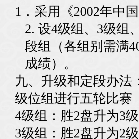
1
．采用《2002年中
2.
设4级组、3级组
段组（各组别需满4
成绩）。
九、升级和定段办法
级位组进行五轮比赛
4
级组：胜2盘升为3级
3
级组：胜2盘升为2级