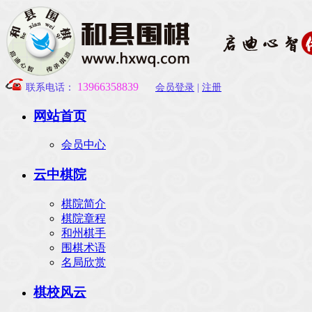
13966358
839
联系电话：
会员登录
|
注册
网站首页
会员中心
云中棋院
棋院简介
棋院章程
和州棋手
围棋术语
名局欣赏
棋校风云