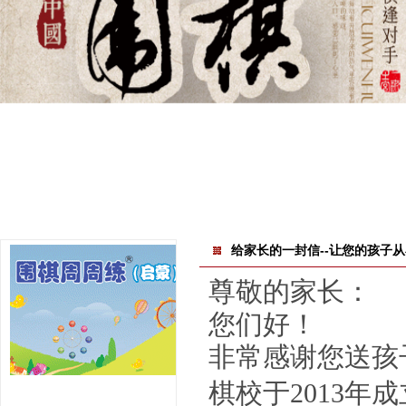
给家长的一封信--让您的孩子
尊敬的家长
：
您们好！
非常感谢您送孩
棋校于2013