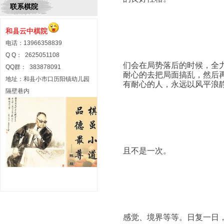
联系棋院
							
和县云中棋院
电话：13966358839
								
Q Q： 2625051108
们会在局势落后的时候，全
QQ群： 383878091
耐心的去把局面搞乱，然后
地址：和县小市口历阳镇幼儿园
有耐心的人，永远以风平浪静
隔壁巷内
							
								
且不是一次。

							
								
感觉、境界等等。日复一日