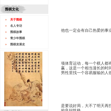
围棋文化
							
关于围棋
								
名人专访
他也一定会有自己热爱的事业
围棋故事
青少年围棋
							
围棋发展史
								
项体育运动，每一个棋人都
赢，这是一个相当漫长的时
男性里找一个容易服输的人很
							
								
是要说好局，大不了明天再
的良好性格。
