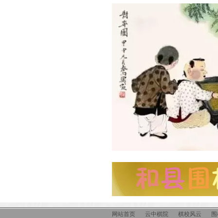
						
								
得非常完美，但并不是因为
以多给他一些时间。

网站首页
云中棋院
棋校风云
围