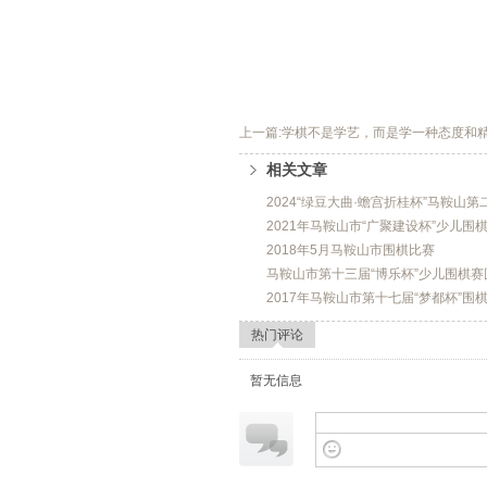
							
								
不适合这项运动。

上一篇:学棋不是学艺，而是学一种态度和
相关文章
							
2024“绿豆大曲·蟾宫折桂杯”马鞍山
2021年马鞍山市“广聚建设杯”少儿围
								
2018年5月马鞍山市围棋比赛
有可能在一不可能的地方走
马鞍山市第十三届“博乐杯”少儿围棋赛
2017年马鞍山市第十七届“梦都杯”围
						
热门评论
暂无信息
								
的事。每时每刻他都在心里
性格后，他同样会把生活安排