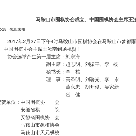
马鞍山市围棋协会成立、中国围棋协会主席王
2-28
来源:未知
2017年2月27日下午4时马鞍山市围棋协会在马鞍山市梦都
、中国围棋协会主席王汝南到场祝贺！
协会选举产生第一届主席：刘宗海
副主席：赵志明、刘振平、李 核
秘书长：李
核
理 事：高圣明、刘署光、李 永
葛永忠、胡开俊、吴家新
贺 健
祝贺单位：中国围棋协 会
安徽省棋 院
安徽省围棋协 会
马鞍山市象棋协会
马鞍山市天元棋校