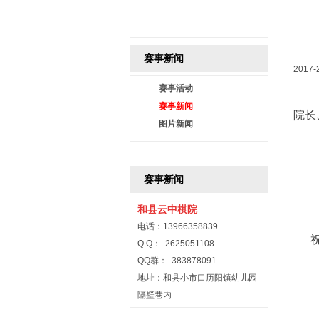
赛事新闻
2017-
赛事活动
赛事新闻
院长
图片新闻
赛事新闻
和县云中
棋院
电话：13966358839
Q Q： 2625051108
QQ群： 383878091
地址：和县小市口历阳镇幼儿园
隔壁巷内