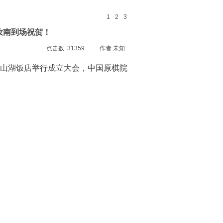
心
主
藏
1
2
3
页
本
汝南到场祝贺！
站
点击数: 31359 作者:未知
雨山湖饭店举行成立大会，中国原棋院