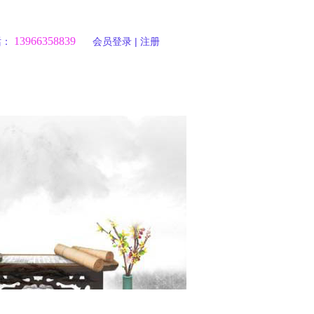
13966358
839
话：
会员登录
|
注册
围棋商城
联系我们
返
回
个
顶
人
设
部
中
为
收